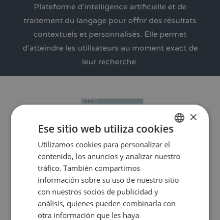
Plateforme d'intelligence artificielle et de
traitement du langage pour offrir des résultats
contextuels et personnalisés. Elle permet
d'atteindre les utilisateurs au moment exact de
leur recherche.
×
Ese sitio web utiliza cookies
Utilizamos cookies para personalizar el
SPANISH
contenido, los anuncios y analizar nuestro
ENGLISH
tráfico. También compartimos
información sobre su uso de nuestro sitio
con nuestros socios de publicidad y
Maximiser la performance
análisis, quienes pueden combinarla con
otra información que les haya