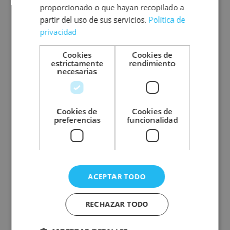
Tirez le meilleur parti de chaque euro investi, en
proporcionado o que hayan recopilado a
concentrant vos ressources sur des segments à
partir del uso de sus servicios.
Política de
fort potentiel pour un retour sur investissement
privacidad
exceptionnel.
Cookies
Cookies de
estrictamente
rendimiento
necesarias
Cookies de
Cookies de
preferencias
funcionalidad
Optimiser le budget
ACEPTAR TODO
Ajustez et améliorez vos campagnes en temps réel,
RECHAZAR TODO
en assurant une allocation intelligente des
ressources pour des résultats durables.