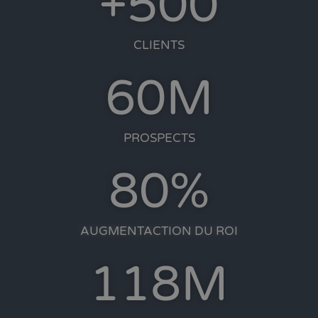
+
500
CLIENTS
60
M
PROSPECTS
80
%
AUGMENTACTION DU ROI
128
M